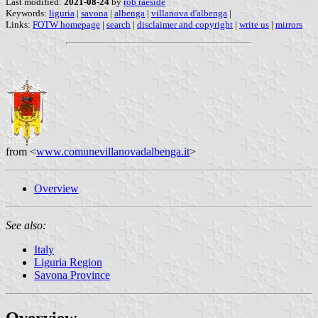
Last modified:
2021-08-24
by
rob raeside
Keywords:
liguria
|
savona
|
albenga
|
villanova d'albenga
|
Links:
FOTW homepage
|
search
|
disclaimer and copyright
|
write us
|
mirrors
from <
www.comunevillanovadalbenga.it
>
Overview
See also:
Italy
Liguria Region
Savona Province