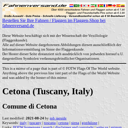
Bestellen Sie Ihre Fahnen / Flaggen im Flaggen-Shop bei
fahnenversand.de
Diese Website beschäftigt sich mit der Wissenschaft der Vexillologie
(Flaggenkunde).
Alle auf dieser Website dargebotenen Abbildungen dienen ausschließlich der
Informationsvermittlung im Sinne der Flaggenkunde.
Der Hoster dieser Seite distanziert sich ausdrücklich von jedweden hierauf u.U.
dargestellten Symbolen verfassungsfeindlicher Organisationen.
This is a mirror of a page that is part of © FOTW Flags Of The World website.
Anything above the previous line isnt part of the Flags of the World Website
and was added by the hoster of this mirror.
Cetona (Tuscany, Italy)
Comune di Cetona
Last modified:
2021-08-24
by
rob raeside
Keywords:
italy
|
tuscany
|
toscana
|
cetona
|
siena
|
gonfalone
|
Links:
FOTW homepage
|
search
|
disclaimer and copyright
|
write us
|
mirrors