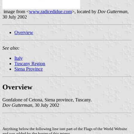
image from <
www.radicedidue.com
>, located by
Dov Gutterman
,
30 July 2002
Overview
See also:
Italy
Tuscany Region
Siena Province
Overview
Gonfalone of Cetona, Siena province, Tuscany.
Dov Gutterman
, 30 July 2002
Anything below the following line isnt part of the Flags of the World Website
and was added by the hoster of this mirror.