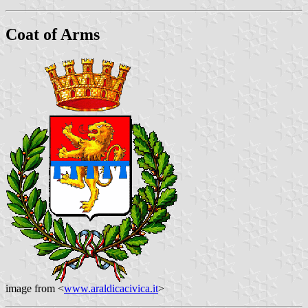
Coat of Arms
image from <
www.araldicacivica.it
>