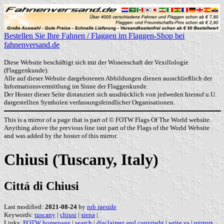
Bestellen Sie Ihre Fahnen / Flaggen im Flaggen-Shop bei
fahnenversand.de
Diese Website beschäftigt sich mit der Wissenschaft der Vexillologie
(Flaggenkunde).
Alle auf dieser Website dargebotenen Abbildungen dienen ausschließlich der
Informationsvermittlung im Sinne der Flaggenkunde.
Der Hoster dieser Seite distanziert sich ausdrücklich von jedweden hierauf u.U.
dargestellten Symbolen verfassungsfeindlicher Organisationen.
This is a mirror of a page that is part of © FOTW Flags Of The World website.
Anything above the previous line isnt part of the Flags of the World Website
and was added by the hoster of this mirror.
Chiusi (Tuscany, Italy)
Cittá di Chiusi
Last modified:
2021-08-24
by
rob raeside
Keywords:
tuscany
|
chiusi
|
siena
|
Links:
FOTW homepage
|
search
|
disclaimer and copyright
|
write us
|
mirrors