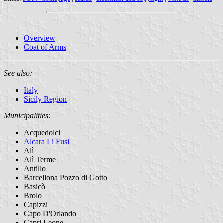
Overview
Coat of Arms
See also:
Italy
Sicily Region
Municipalities:
Acquedolci
Alcara Li Fusi
Alì
Alì Terme
Antillo
Barcellona Pozzo di Gotto
Basicò
Brolo
Capizzi
Capo D'Orlando
Capri Leone