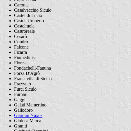
Caronia
Casalvecchio Siculo
Castel di Lucio
Castell'Umberto
Castelmola
Castroreale
Cesarò
Condrò
Falcone
Ficarra
Fiumedinisi
Floresta
Fondachelli-Fantina
Forza D'Agrò
Francavilla di Sicilia
Frazzanò
Furci Siculo
Furnari
Gaggi
Galati Mamertino
Gallodoro
Giardini Naxos
Gioiosa Marea
Graniti