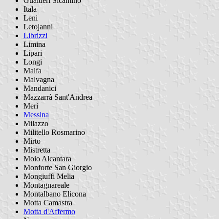
Gualtieri Sicaminò
Itala
Leni
Letojanni
Librizzi
Limina
Lipari
Longi
Malfa
Malvagna
Mandanici
Mazzarrà Sant'Andrea
Merì
Messina
Milazzo
Militello Rosmarino
Mirto
Mistretta
Moio Alcantara
Monforte San Giorgio
Mongiuffi Melia
Montagnareale
Montalbano Elicona
Motta Camastra
Motta d'Affermo