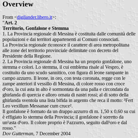
Overview
From <
digilander.libero.it
>:
"
Art. 2
Territorio, Gonfalone e Stemma
1. La Provincia regionale di Messina è costituita dalle comunità delle
popolazioni e dai territori appartenenti ai Comuni consociati.
La Provincia regionale riconosce il carattere di area metropolitana
alle zone del territorio provinciale delimitate con decreto del
Presidente della Regione.
2. La Provincia regionale di Messina ha un proprio gonfalone, uno
stemma e colori. Lo stemma, il cui emblema risale al Vespro, è
costituito da uno scudo sannitico, con figura di leone rampante in
campo azzurro. Il leone, in oro, con testa coronata, regge con le
zampe anteriori il vessillo di Messina, di colore rosso con croce
d¹oro, la cui asta in alto è sormontata da una palla e circondata da
ghirlanda di quercia e alloro ornata di nastri rossi; al di sotto della
ghirlanda sventola una lista bifida in argento che reca il motto: ³Fert
Leo vexillum Messanae cum cruce².
Il gonfalone è formato da un drappo azzurro di m. 1,50 x 0,60 su cui
è effigiato lo stemma della Provincia; il gonfalone è sorretto da
un¹asta d¹oro. Il colore proprio è l¹azzurro, seguito dall¹oro e dal
rosso."
Dov Gutterman
, 7 December 2004