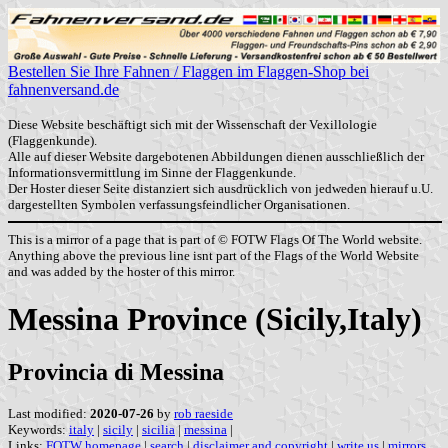
Bestellen Sie Ihre Fahnen / Flaggen im Flaggen-Shop bei
fahnenversand.de
Diese Website beschäftigt sich mit der Wissenschaft der Vexillologie
(Flaggenkunde).
Alle auf dieser Website dargebotenen Abbildungen dienen ausschließlich der
Informationsvermittlung im Sinne der Flaggenkunde.
Der Hoster dieser Seite distanziert sich ausdrücklich von jedweden hierauf u.U.
dargestellten Symbolen verfassungsfeindlicher Organisationen.
This is a mirror of a page that is part of © FOTW Flags Of The World website.
Anything above the previous line isnt part of the Flags of the World Website
and was added by the hoster of this mirror.
Messina Province (Sicily,Italy)
Provincia di Messina
Last modified:
2020-07-26
by
rob raeside
Keywords:
italy
|
sicily
|
sicilia
|
messina
|
Links:
FOTW homepage
|
search
|
disclaimer and copyright
|
write us
|
mirrors