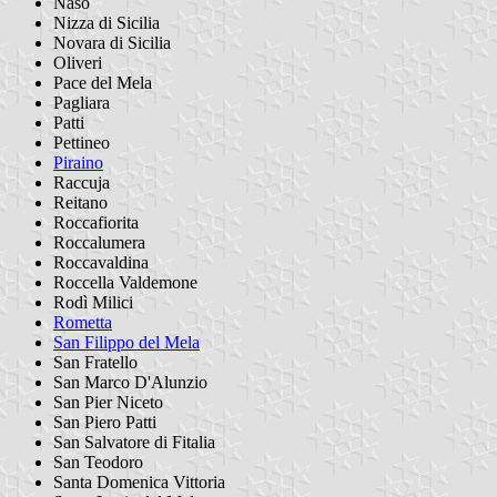
Naso
Nizza di Sicilia
Novara di Sicilia
Oliveri
Pace del Mela
Pagliara
Patti
Pettineo
Piraino
Raccuja
Reitano
Roccafiorita
Roccalumera
Roccavaldina
Roccella Valdemone
Rodì Milici
Rometta
San Filippo del Mela
San Fratello
San Marco D'Alunzio
San Pier Niceto
San Piero Patti
San Salvatore di Fitalia
San Teodoro
Santa Domenica Vittoria