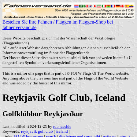
Bestellen Sie Ihre Fahnen / Flaggen im Flaggen-Shop bei
fahnenversand.de
Diese Website beschäftigt sich mit der Wissenschaft der Vexillologie
(Flaggenkunde).
Alle auf dieser Website dargebotenen Abbildungen dienen ausschließlich der
Informationsvermittlung im Sinne der Flaggenkunde.
Der Hoster dieser Seite distanziert sich ausdrücklich von jedweden hierauf u.U.
dargestellten Symbolen verfassungsfeindlicher Organisationen.
This is a mirror of a page that is part of © FOTW Flags Of The World website.
Anything above the previous line isnt part of the Flags of the World Website
and was added by the hoster of this mirror.
Reykjavik Golf Club, Iceland
Golfklúbbur Reykjavíkur
Last modified:
2024-12-21
by
rob raeside
Keywords:
reykjavik golf club
|
iceland
|
Links:
FOTW homepage
|
search
|
disclaimer and copyright
|
write us
|
mirrors