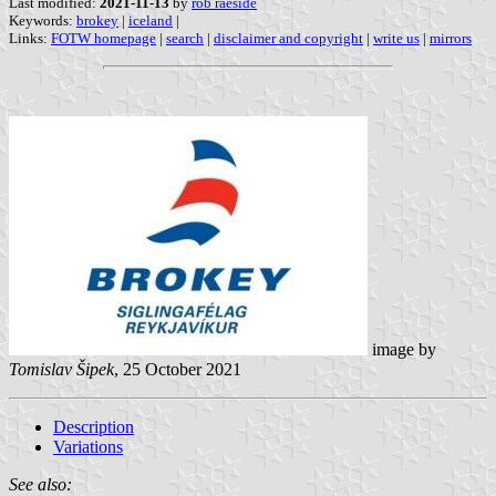
Last modified:
2021-11-13
by
rob raeside
Keywords:
brokey
|
iceland
|
Links:
FOTW homepage
|
search
|
disclaimer and copyright
|
write us
|
mirrors
image by
Tomislav Šipek
, 25 October 2021
Description
Variations
See also: