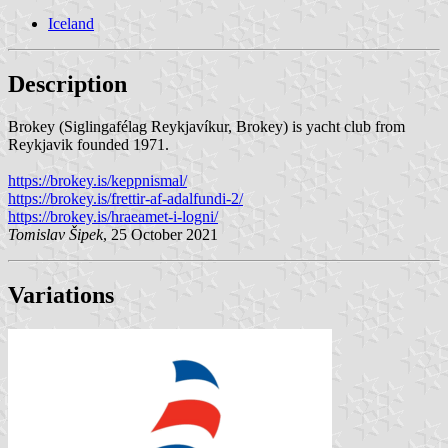
Iceland
Description
Brokey (Siglingafélag Reykjavíkur, Brokey) is yacht club from
Reykjavik founded 1971.
https://brokey.is/keppnismal/
https://brokey.is/frettir-af-adalfundi-2/
https://brokey.is/hraeamet-i-logni/
Tomislav Šipek
, 25 October 2021
Variations