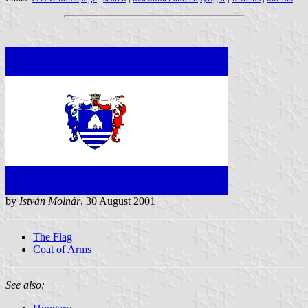
by
István Molnár
, 30 August 2001
The Flag
Coat of Arms
See also: