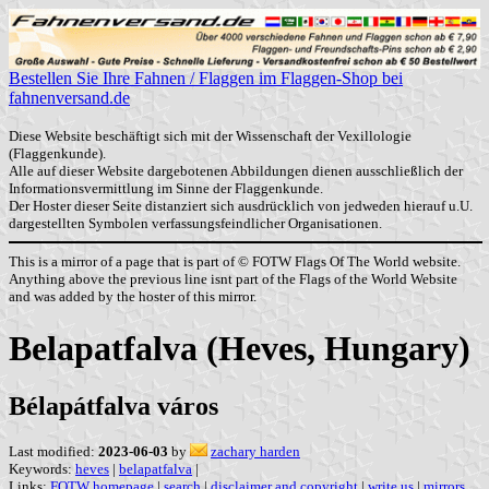
Bestellen Sie Ihre Fahnen / Flaggen im Flaggen-Shop bei
fahnenversand.de
Diese Website beschäftigt sich mit der Wissenschaft der Vexillologie
(Flaggenkunde).
Alle auf dieser Website dargebotenen Abbildungen dienen ausschließlich der
Informationsvermittlung im Sinne der Flaggenkunde.
Der Hoster dieser Seite distanziert sich ausdrücklich von jedweden hierauf u.U.
dargestellten Symbolen verfassungsfeindlicher Organisationen.
This is a mirror of a page that is part of © FOTW Flags Of The World website.
Anything above the previous line isnt part of the Flags of the World Website
and was added by the hoster of this mirror.
Belapatfalva (Heves, Hungary)
Bélapátfalva város
Last modified:
2023-06-03
by
zachary harden
Keywords:
heves
|
belapatfalva
|
Links:
FOTW homepage
|
search
|
disclaimer and copyright
|
write us
|
mirrors