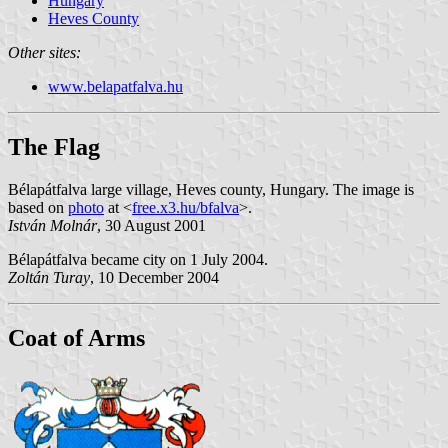
Hungary
Heves County
Other sites:
www.belapatfalva.hu
The Flag
Bélapátfalva large village, Heves county, Hungary. The image is
based on
photo
at <
free.x3.hu/bfalva
>.
István Molnár
, 30 August 2001
Bélapátfalva became city on 1 July 2004.
Zoltán Turay
, 10 December 2004
Coat of Arms