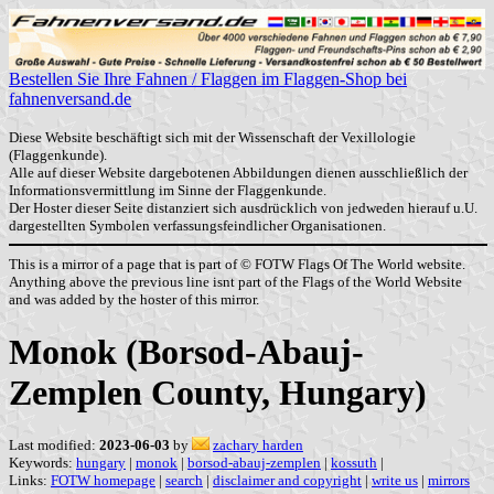
Bestellen Sie Ihre Fahnen / Flaggen im Flaggen-Shop bei
fahnenversand.de
Diese Website beschäftigt sich mit der Wissenschaft der Vexillologie
(Flaggenkunde).
Alle auf dieser Website dargebotenen Abbildungen dienen ausschließlich der
Informationsvermittlung im Sinne der Flaggenkunde.
Der Hoster dieser Seite distanziert sich ausdrücklich von jedweden hierauf u.U.
dargestellten Symbolen verfassungsfeindlicher Organisationen.
This is a mirror of a page that is part of © FOTW Flags Of The World website.
Anything above the previous line isnt part of the Flags of the World Website
and was added by the hoster of this mirror.
Monok (Borsod-Abauj-
Zemplen County, Hungary)
Last modified:
2023-06-03
by
zachary harden
Keywords:
hungary
|
monok
|
borsod-abauj-zemplen
|
kossuth
|
Links:
FOTW homepage
|
search
|
disclaimer and copyright
|
write us
|
mirrors