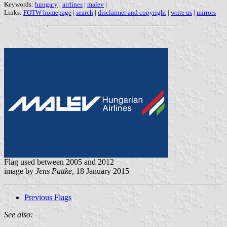
Keywords:
hungary
|
airlines
|
malev
|
Links:
FOTW homepage
|
search
|
disclaimer and copyright
|
write us
|
mirrors
Flag used between 2005 and 2012
image by
Jens Pattke
, 18 January 2015
Previous Flags
See also: