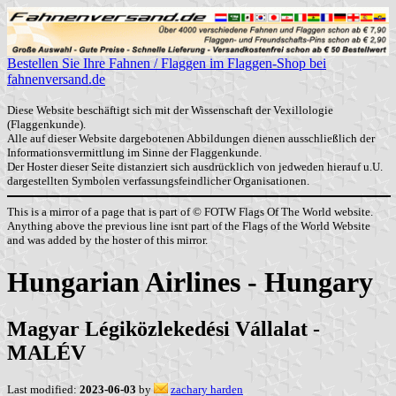
Bestellen Sie Ihre Fahnen / Flaggen im Flaggen-Shop bei
fahnenversand.de
Diese Website beschäftigt sich mit der Wissenschaft der Vexillologie
(Flaggenkunde).
Alle auf dieser Website dargebotenen Abbildungen dienen ausschließlich der
Informationsvermittlung im Sinne der Flaggenkunde.
Der Hoster dieser Seite distanziert sich ausdrücklich von jedweden hierauf u.U.
dargestellten Symbolen verfassungsfeindlicher Organisationen.
This is a mirror of a page that is part of © FOTW Flags Of The World website.
Anything above the previous line isnt part of the Flags of the World Website
and was added by the hoster of this mirror.
Hungarian Airlines - Hungary
Magyar Légiközlekedési Vállalat -
MALÉV
Last modified:
2023-06-03
by
zachary harden