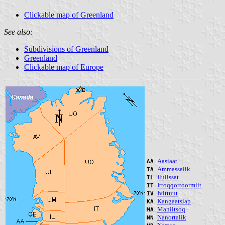
Clickable map of Greenland
See also:
Subdivisions of Greenland
Greenland
Clickable map of Europe
Aasiaat
AA
Ammassalik
TA
Ilulissat
IL
Ittoqqortoormiit
IT
Ivittuut
IV
Kangaatsiap
KA
Maniitsoq
MA
Nanortalik
NN