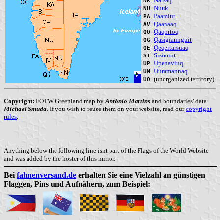
Narsaq
NR
Nuuk
NU
Paamiut
PA
Qaanaaq
AV
Qaqortoq
QQ
Qasigiannguit
QG
Qeqertarsuaq
QE
Sisimiut
SI
Upenaviuq
UP
Uummannaq
UM
(unorganized territory)
UO
Copyright:
FOTW Greenland map by
António Martins
and boundaries’ data
Michael Smuda
. If you wish to reuse them on your website, read our
copyright
rules
.
Anything below the following line isnt part of the Flags of the World Website
and was added by the hoster of this mirror.
Bei
fahnenversand.de
erhalten Sie eine Vielzahl an günstigen
Flaggen, Pins und Aufnähern, zum Beispiel: