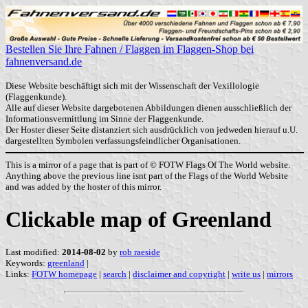
Bestellen Sie Ihre Fahnen / Flaggen im Flaggen-Shop bei
fahnenversand.de
Diese Website beschäftigt sich mit der Wissenschaft der Vexillologie
(Flaggenkunde).
Alle auf dieser Website dargebotenen Abbildungen dienen ausschließlich der
Informationsvermittlung im Sinne der Flaggenkunde.
Der Hoster dieser Seite distanziert sich ausdrücklich von jedweden hierauf u.U.
dargestellten Symbolen verfassungsfeindlicher Organisationen.
This is a mirror of a page that is part of © FOTW Flags Of The World website.
Anything above the previous line isnt part of the Flags of the World Website
and was added by the hoster of this mirror.
Clickable map of Greenland
Last modified:
2014-08-02
by
rob raeside
Keywords:
greenland
|
Links:
FOTW homepage
|
search
|
disclaimer and copyright
|
write us
|
mirrors