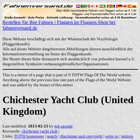
Bestellen Sie Ihre Fahnen / Flaggen im Flaggen-Shop bei
fahnenversand.de
Diese Website beschäftigt sich mit der Wissenschaft der Vexillologie
(Flaggenkunde).
Alle auf dieser Website dargebotenen Abbildungen dienen ausschließlich der
Informationsvermittlung im Sinne der Flaggenkunde.
Der Hoster dieser Seite distanziert sich ausdrücklich von jedweden hierauf u.U.
dargestellten Symbolen verfassungsfeindlicher Organisationen.
This is a mirror of a page that is part of © FOTW Flags Of The World website.
Anything above the previous line isnt part of the Flags of the World Website
and was added by the hoster of this mirror.
Chichester Yacht Club (United
Kingdom)
Last modified:
2013-02-23
by
rob raeside
Keywords:
chichester yacht club
|
Links:
FOTW homepage
|
search
|
disclaimer and copyright
|
write us
|
mirrors