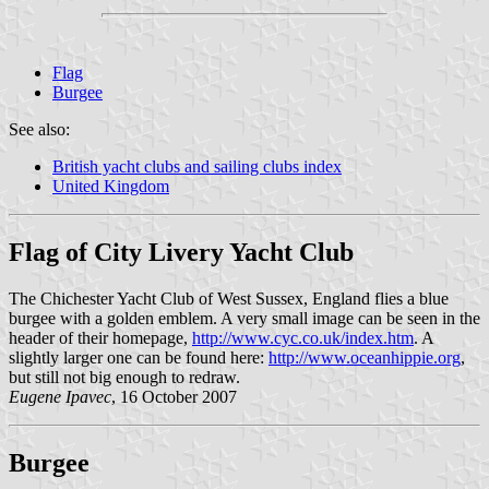
Flag
Burgee
See also:
British yacht clubs and sailing clubs index
United Kingdom
Flag of City Livery Yacht Club
The Chichester Yacht Club of West Sussex, England flies a blue
burgee with a golden emblem. A very small image can be seen in the
header of their homepage,
http://www.cyc.co.uk/index.htm
. A
slightly larger one can be found here:
http://www.oceanhippie.org
,
but still not big enough to redraw.
Eugene Ipavec
, 16 October 2007
Burgee