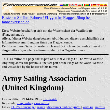
Bestellen Sie Ihre Fahnen / Flaggen im Flaggen-Shop bei
fahnenversand.de
Diese Website beschäftigt sich mit der Wissenschaft der Vexillologie
(Flaggenkunde).
Alle auf dieser Website dargebotenen Abbildungen dienen ausschließlich der
Informationsvermittlung im Sinne der Flaggenkunde.
Der Hoster dieser Seite distanziert sich ausdrücklich von jedweden hierauf u.U.
dargestellten Symbolen verfassungsfeindlicher Organisationen.
This is a mirror of a page that is part of © FOTW Flags Of The World website.
Anything above the previous line isnt part of the Flags of the World Website
and was added by the hoster of this mirror.
Army Sailing Association
(United Kingdom)
Last modified:
2014-07-19
by
rob raeside
Keywords:
army sailing association
|
Links:
FOTW homepage
|
search
|
disclaimer and copyright
|
write us
|
mirrors