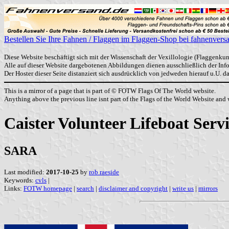
Bestellen Sie Ihre Fahnen / Flaggen im Flaggen-Shop bei fahnenvers
Diese Website beschäftigt sich mit der Wissenschaft der Vexillologie (Flaggenkun
Alle auf dieser Website dargebotenen Abbildungen dienen ausschließlich der In
Der Hoster dieser Seite distanziert sich ausdrücklich von jedweden hierauf u.U. 
This is a mirror of a page that is part of © FOTW Flags Of The World website.
Anything above the previous line isnt part of the Flags of the World Website and w
Caister Volunteer Lifeboat Ser
SARA
Last modified:
2017-10-25
by
rob raeside
Keywords:
cvls
|
Links:
FOTW homepage
|
search
|
disclaimer and copyright
|
write us
|
mirrors