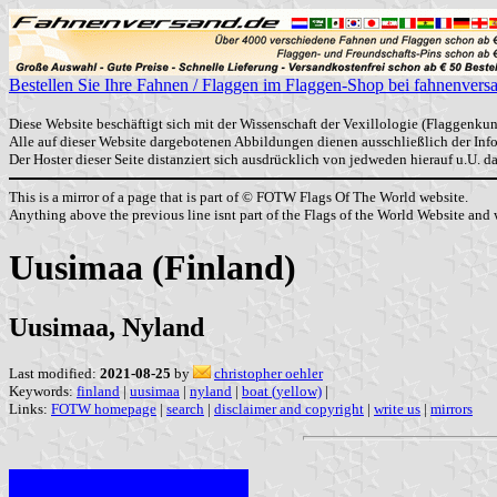
Bestellen Sie Ihre Fahnen / Flaggen im Flaggen-Shop bei fahnenvers
Diese Website beschäftigt sich mit der Wissenschaft der Vexillologie (Flaggenkun
Alle auf dieser Website dargebotenen Abbildungen dienen ausschließlich der In
Der Hoster dieser Seite distanziert sich ausdrücklich von jedweden hierauf u.U. 
This is a mirror of a page that is part of © FOTW Flags Of The World website.
Anything above the previous line isnt part of the Flags of the World Website and w
Uusimaa (Finland)
Uusimaa, Nyland
Last modified:
2021-08-25
by
christopher oehler
Keywords:
finland
|
uusimaa
|
nyland
|
boat (yellow)
|
Links:
FOTW homepage
|
search
|
disclaimer and copyright
|
write us
|
mirrors