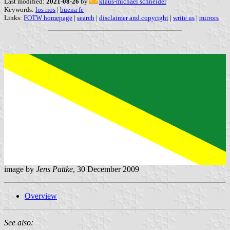
Last modified:
2021-08-26
by
klaus-michael schneider
Keywords:
los rios
|
buena fe
|
Links:
FOTW homepage
|
search
|
disclaimer and copyright
|
write us
|
mirrors
image by
Jens Pattke
, 30 December 2009
Overview
See also: