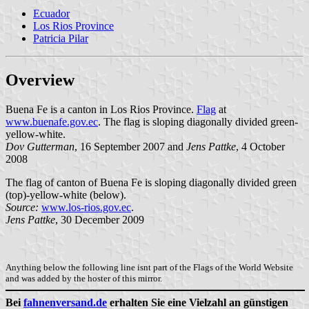
Ecuador
Los Rios Province
Patricia Pilar
Overview
Buena Fe is a canton in Los Rios Province.
Flag
at
www.buenafe.gov.ec
. The flag is sloping diagonally divided green-
yellow-white.
Dov Gutterman
, 16 September 2007 and
Jens Pattke
, 4 October
2008
The flag of canton of Buena Fe is sloping diagonally divided green
(top)-yellow-white (below).
Source:
www.los-rios.gov.ec
.
Jens Pattke
, 30 December 2009
Anything below the following line isnt part of the Flags of the World Website
and was added by the hoster of this mirror.
Bei
fahnenversand.de
erhalten Sie eine Vielzahl an günstigen