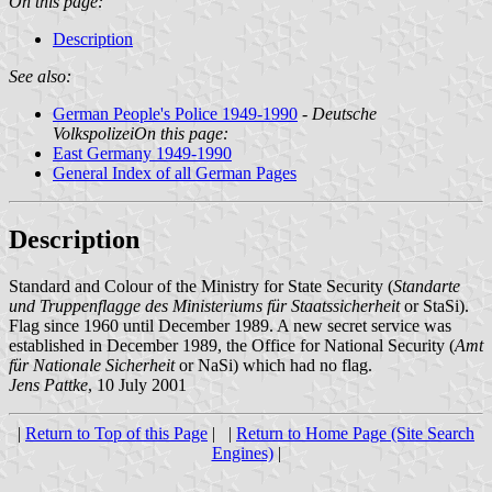
On this page:
Description
See also:
German People's Police 1949-1990
-
Deutsche
Volkspolizei
On this page:
East Germany 1949-1990
General Index of all German Pages
Description
Standard and Colour of the Ministry for State Security (
Standarte
und Truppenflagge des Ministeriums für Staatssicherheit
or StaSi).
Flag since 1960 until December 1989. A new secret service was
established in December 1989, the Office for National Security (
Amt
für Nationale Sicherheit
or NaSi) which had no flag.
Jens Pattke
, 10 July 2001
|
Return to Top of this Page
| |
Return to Home Page (Site Search
Engines)
|