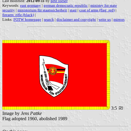
Last modified:
2012-09-11
by
pete loeser
Keywords:
east germany
|
german democratic republic
|
ministry for state
security
|
ministerium für staatssicherheit
|
stasi
|
coat of arms (flag: red)
|
firearm: rifle (black)
|
Links:
FOTW homepage
|
search
|
disclaimer and copyright
|
write us
|
mirrors
3:5
Image by
Jens Pattke
Flag adopted 1960, abolished 1989