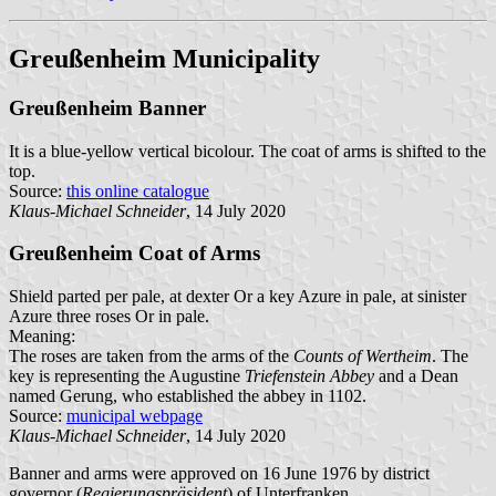
Greußenheim Municipality
Greußenheim Banner
It is a blue-yellow vertical bicolour. The coat of arms is shifted to the
top.
Source:
this online catalogue
Klaus-Michael Schneider
, 14 July 2020
Greußenheim Coat of Arms
Shield parted per pale, at dexter Or a key Azure in pale, at sinister
Azure three roses Or in pale.
Meaning:
The roses are taken from the arms of the
Counts of Wertheim
. The
key is representing the Augustine
Triefenstein Abbey
and a Dean
named Gerung, who established the abbey in 1102.
Source:
municipal webpage
Klaus-Michael Schneider
, 14 July 2020
Banner and arms were approved on 16 June 1976 by district
governor (
Regierungspräsident
) of Unterfranken.