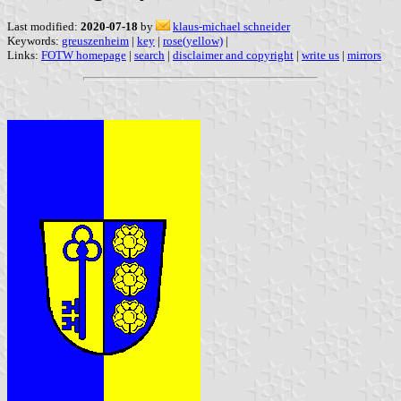
Last modified:
2020-07-18
by
klaus-michael schneider
Keywords:
greuszenheim
|
key
|
rose(yellow)
|
Links:
FOTW homepage
|
search
|
disclaimer and copyright
|
write us
|
mirrors