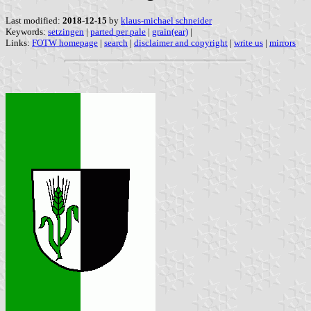
Last modified:
2018-12-15
by
klaus-michael schneider
Keywords:
setzingen
|
parted per pale
|
grain(ear)
|
Links:
FOTW homepage
|
search
|
disclaimer and copyright
|
write us
|
mirrors