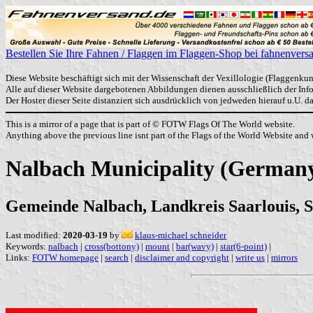
Bestellen Sie Ihre Fahnen / Flaggen im Flaggen-Shop bei fahnenvers
Diese Website beschäftigt sich mit der Wissenschaft der Vexillologie (Flaggenkun
Alle auf dieser Website dargebotenen Abbildungen dienen ausschließlich der In
Der Hoster dieser Seite distanziert sich ausdrücklich von jedweden hierauf u.U. 
This is a mirror of a page that is part of © FOTW Flags Of The World website.
Anything above the previous line isnt part of the Flags of the World Website and w
Nalbach Municipality (German
Gemeinde Nalbach, Landkreis Saarlouis, 
Last modified:
2020-03-19
by
klaus-michael schneider
Keywords:
nalbach
|
cross(bottony)
|
mount
|
bar(wavy)
|
star(6-point)
|
Links:
FOTW homepage
|
search
|
disclaimer and copyright
|
write us
|
mirrors