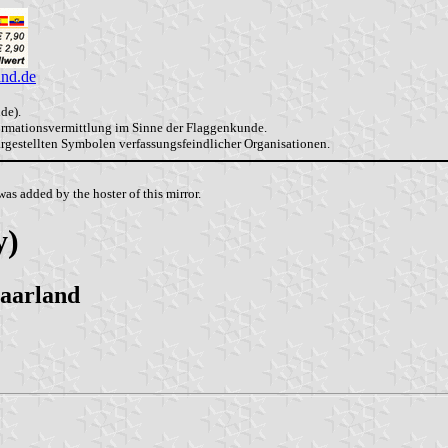
and.de
de).
formationsvermittlung im Sinne der Flaggenkunde.
dargestellten Symbolen verfassungsfeindlicher Organisationen.
as added by the hoster of this mirror.
y)
Saarland