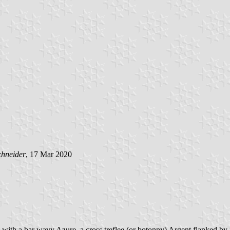
chneider
, 17 Mar 2020
with a bar wavy Azure, a cross treflee (or botonny) Argent flanked by f