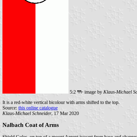
5:2
image by
Klaus-Michael S
It is a red-white vertical bicolour with arms shifted to the top.
Source:
this online catalogue
Klaus-Michael Schneider
, 17 Mar 2020
Nalbach Coat of Arms
Shield Gules, on top of a mount Argent issuant from base and charges 