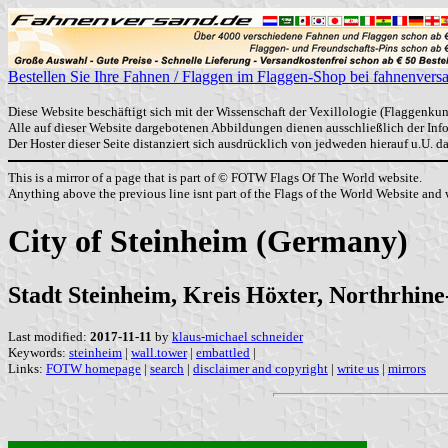
Bestellen Sie Ihre Fahnen / Flaggen im Flaggen-Shop bei fahnenvers
Diese Website beschäftigt sich mit der Wissenschaft der Vexillologie (Flaggenkun
Alle auf dieser Website dargebotenen Abbildungen dienen ausschließlich der In
Der Hoster dieser Seite distanziert sich ausdrücklich von jedweden hierauf u.U. 
This is a mirror of a page that is part of © FOTW Flags Of The World website.
Anything above the previous line isnt part of the Flags of the World Website and w
City of Steinheim (Germany)
Stadt Steinheim, Kreis Höxter, Northrhin
Last modified:
2017-11-11
by
klaus-michael schneider
Keywords:
steinheim
|
wall.tower
|
embattled
|
Links:
FOTW homepage
|
search
|
disclaimer and copyright
|
write us
|
mirrors