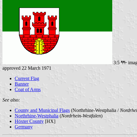
3:5
imag
approved 22 March 1971
Current Flag
Banner
Coat of Arms
See also:
County and Municipal Flags
(Northrhine-Westphalia /
Nordrhei
Northrhine-Westphalia
(
Nordrhein-Westfalen
)
Höxter County
[HX]
Germany