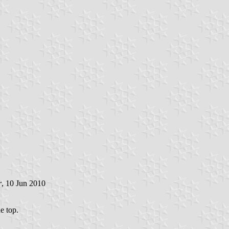
r
, 10 Jun 2010
he top.