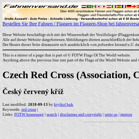
Bestellen Sie Ihre Fahnen / Flaggen im Flaggen-Shop bei fahnenvers
Diese Website beschäftigt sich mit der Wissenschaft der Vexillologie (Flaggenkun
Alle auf dieser Website dargebotenen Abbildungen dienen ausschließlich der In
Der Hoster dieser Seite distanziert sich ausdrücklich von jedweden hierauf u.U. 
This is a mirror of a page that is part of © FOTW Flags Of The World website.
Anything above the previous line isnt part of the Flags of the World Website and w
Czech Red Cross (Association, 
Český červený kříž
Last modified:
2018-09-13
by
kryštof huk
Keywords:
red cross
|
Links:
FOTW homepage
|
search
|
disclaimer and copyright
|
write us
|
mirrors