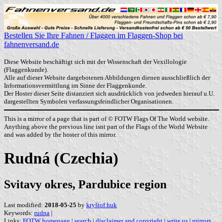
Bestellen Sie Ihre Fahnen / Flaggen im Flaggen-Shop bei
fahnenversand.de
Diese Website beschäftigt sich mit der Wissenschaft der Vexillologie
(Flaggenkunde).
Alle auf dieser Website dargebotenen Abbildungen dienen ausschließlich der
Informationsvermittlung im Sinne der Flaggenkunde.
Der Hoster dieser Seite distanziert sich ausdrücklich von jedweden hierauf u.U.
dargestellten Symbolen verfassungsfeindlicher Organisationen.
This is a mirror of a page that is part of © FOTW Flags Of The World website.
Anything above the previous line isnt part of the Flags of the World Website
and was added by the hoster of this mirror.
Rudná (Czechia)
Svitavy okres, Pardubice region
Last modified:
2018-05-25
by
kryštof huk
Keywords:
rudna
|
Links:
FOTW homepage
|
search
|
disclaimer and copyright
|
write us
|
mirrors