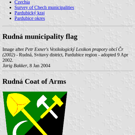
Czechia
Survey of Chech municipalities
Pardubický kraj
Pardubice okres
Rudná municipality flag
Image after
Petr Exner's Vexilologický Lexikon prapory obcí Čr
(2002)
- Rudná, Svitavy district, Pardubice region - adopted 9 Apr
2002.
Jarig Bakker
, 8 Jan 2004
Rudná Coat of Arms