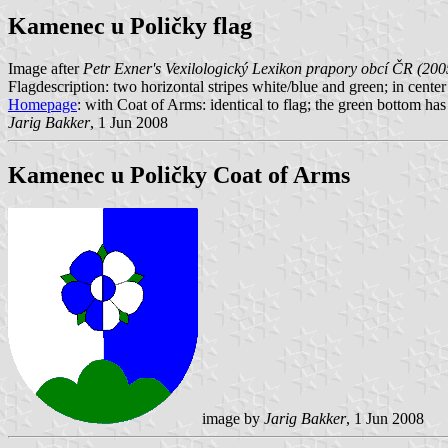
Kamenec u Poličky flag
Image after
Petr Exner's Vexilologický Lexikon prapory obcí ČR (200
Flagdescription: two horizontal stripes white/blue and green; in center
Homepage
: with Coat of Arms: identical to flag; the green bottom h
Jarig Bakker
, 1 Jun 2008
Kamenec u Poličky Coat of Arms
image by
Jarig Bakker
, 1 Jun 2008