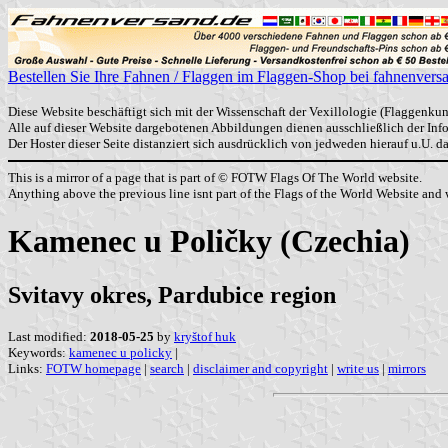
Bestellen Sie Ihre Fahnen / Flaggen im Flaggen-Shop bei fahnenvers
Diese Website beschäftigt sich mit der Wissenschaft der Vexillologie (Flaggenkun
Alle auf dieser Website dargebotenen Abbildungen dienen ausschließlich der In
Der Hoster dieser Seite distanziert sich ausdrücklich von jedweden hierauf u.U. 
This is a mirror of a page that is part of © FOTW Flags Of The World website.
Anything above the previous line isnt part of the Flags of the World Website and w
Kamenec u Poličky (Czechia)
Svitavy okres, Pardubice region
Last modified:
2018-05-25
by
kryštof huk
Keywords:
kamenec u policky
|
Links:
FOTW homepage
|
search
|
disclaimer and copyright
|
write us
|
mirrors