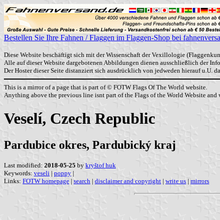
Bestellen Sie Ihre Fahnen / Flaggen im Flaggen-Shop bei fahnenvers
Diese Website beschäftigt sich mit der Wissenschaft der Vexillologie (Flaggenkun
Alle auf dieser Website dargebotenen Abbildungen dienen ausschließlich der In
Der Hoster dieser Seite distanziert sich ausdrücklich von jedweden hierauf u.U. 
This is a mirror of a page that is part of © FOTW Flags Of The World website.
Anything above the previous line isnt part of the Flags of the World Website and w
Veselí, Czech Republic
Pardubice okres, Pardubický kraj
Last modified:
2018-05-25
by
kryštof huk
Keywords:
veseli
|
poppy
|
Links:
FOTW homepage
|
search
|
disclaimer and copyright
|
write us
|
mirrors