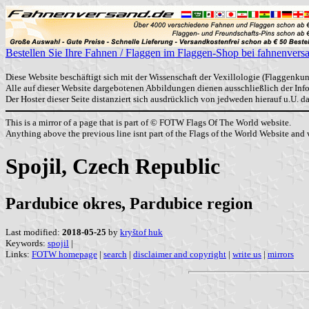
Bestellen Sie Ihre Fahnen / Flaggen im Flaggen-Shop bei fahnenvers
Diese Website beschäftigt sich mit der Wissenschaft der Vexillologie (Flaggenkun
Alle auf dieser Website dargebotenen Abbildungen dienen ausschließlich der In
Der Hoster dieser Seite distanziert sich ausdrücklich von jedweden hierauf u.U. 
This is a mirror of a page that is part of © FOTW Flags Of The World website.
Anything above the previous line isnt part of the Flags of the World Website and w
Spojil, Czech Republic
Pardubice okres, Pardubice region
Last modified:
2018-05-25
by
kryštof huk
Keywords:
spojil
|
Links:
FOTW homepage
|
search
|
disclaimer and copyright
|
write us
|
mirrors