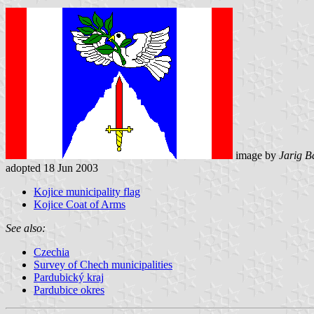
image by
Jarig B
adopted 18 Jun 2003
Kojice municipality flag
Kojice Coat of Arms
See also:
Czechia
Survey of Chech municipalities
Pardubický kraj
Pardubice okres