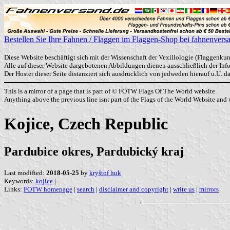
Bestellen Sie Ihre Fahnen / Flaggen im Flaggen-Shop bei fahnenvers
Diese Website beschäftigt sich mit der Wissenschaft der Vexillologie (Flaggenkun
Alle auf dieser Website dargebotenen Abbildungen dienen ausschließlich der In
Der Hoster dieser Seite distanziert sich ausdrücklich von jedweden hierauf u.U. 
This is a mirror of a page that is part of © FOTW Flags Of The World website.
Anything above the previous line isnt part of the Flags of the World Website and w
Kojice, Czech Republic
Pardubice okres, Pardubický kraj
Last modified:
2018-05-25
by
kryštof huk
Keywords:
kojice
|
Links:
FOTW homepage
|
search
|
disclaimer and copyright
|
write us
|
mirrors