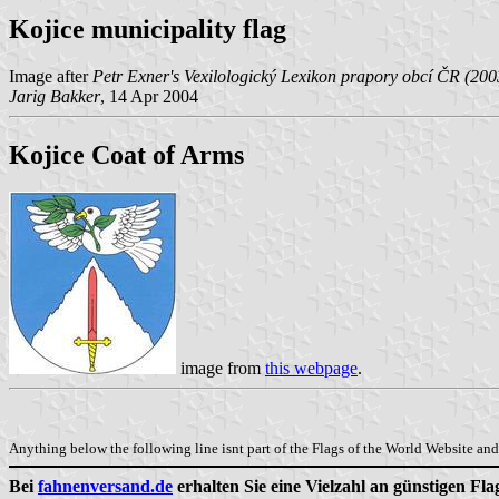
Kojice municipality flag
Image after
Petr Exner's Vexilologický Lexikon prapory obcí ČR (200
Jarig Bakker
, 14 Apr 2004
Kojice Coat of Arms
image from
this webpage
.
Anything below the following line isnt part of the Flags of the World Website and 
Bei
fahnenversand.de
erhalten Sie eine Vielzahl an günstigen Fl