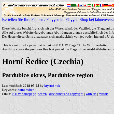
Bestellen Sie Ihre Fahnen / Flaggen im Flaggen-Shop bei fahnenvers
Diese Website beschäftigt sich mit der Wissenschaft der Vexillologie (Flaggenkun
Alle auf dieser Website dargebotenen Abbildungen dienen ausschließlich der In
Der Hoster dieser Seite distanziert sich ausdrücklich von jedweden hierauf u.U. 
This is a mirror of a page that is part of © FOTW Flags Of The World website.
Anything above the previous line isnt part of the Flags of the World Website and w
Horní Ředice (Czechia)
Pardubice okres, Pardubice region
Last modified:
2018-05-25
by
kryštof huk
Keywords:
horni redice
|
Links:
FOTW homepage
|
search
|
disclaimer and copyright
|
write us
|
mirrors