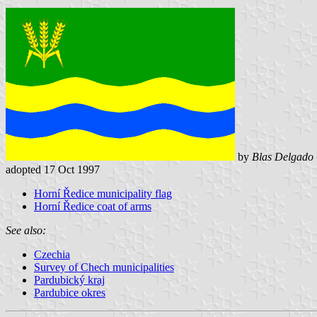
by
Blas Delgado 
adopted 17 Oct 1997
Horní Ředice municipality flag
Horní Ředice coat of arms
See also:
Czechia
Survey of Chech municipalities
Pardubický kraj
Pardubice okres