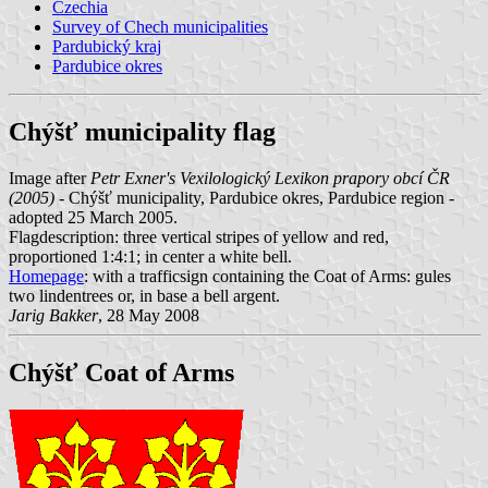
Czechia
Survey of Chech municipalities
Pardubický kraj
Pardubice okres
Chýšť municipality flag
Image after
Petr Exner's Vexilologický Lexikon prapory obcí ČR
(2005)
- Chýšť municipality, Pardubice okres, Pardubice region -
adopted 25 March 2005.
Flagdescription: three vertical stripes of yellow and red,
proportioned 1:4:1; in center a white bell.
Homepage
: with a trafficsign containing the Coat of Arms: gules
two lindentrees or, in base a bell argent.
Jarig Bakker
, 28 May 2008
Chýšť Coat of Arms