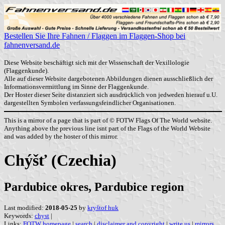
Bestellen Sie Ihre Fahnen / Flaggen im Flaggen-Shop bei
fahnenversand.de
Diese Website beschäftigt sich mit der Wissenschaft der Vexillologie
(Flaggenkunde).
Alle auf dieser Website dargebotenen Abbildungen dienen ausschließlich der
Informationsvermittlung im Sinne der Flaggenkunde.
Der Hoster dieser Seite distanziert sich ausdrücklich von jedweden hierauf u.U.
dargestellten Symbolen verfassungsfeindlicher Organisationen.
This is a mirror of a page that is part of © FOTW Flags Of The World website.
Anything above the previous line isnt part of the Flags of the World Website
and was added by the hoster of this mirror.
Chýšť (Czechia)
Pardubice okres, Pardubice region
Last modified:
2018-05-25
by
kryštof huk
Keywords:
chyst
|
Links:
FOTW homepage
|
search
|
disclaimer and copyright
|
write us
|
mirrors