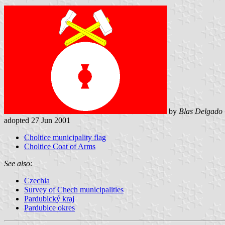
by
Blas Delgado 
adopted 27 Jun 2001
Choltice municipality flag
Choltice Coat of Arms
See also:
Czechia
Survey of Chech municipalities
Pardubický kraj
Pardubice okres