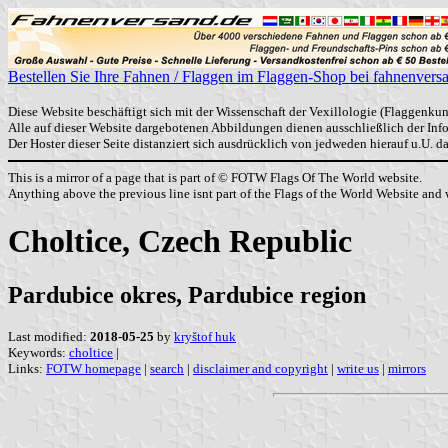
Bestellen Sie Ihre Fahnen / Flaggen im Flaggen-Shop bei fahnenvers
Diese Website beschäftigt sich mit der Wissenschaft der Vexillologie (Flaggenkun
Alle auf dieser Website dargebotenen Abbildungen dienen ausschließlich der In
Der Hoster dieser Seite distanziert sich ausdrücklich von jedweden hierauf u.U. 
This is a mirror of a page that is part of © FOTW Flags Of The World website.
Anything above the previous line isnt part of the Flags of the World Website and w
Choltice, Czech Republic
Pardubice okres, Pardubice region
Last modified:
2018-05-25
by
kryštof huk
Keywords:
choltice
|
Links:
FOTW homepage
|
search
|
disclaimer and copyright
|
write us
|
mirrors