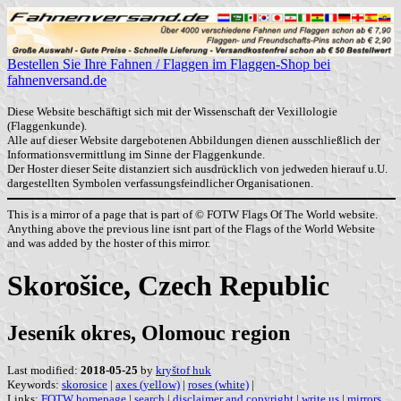
Bestellen Sie Ihre Fahnen / Flaggen im Flaggen-Shop bei
fahnenversand.de
Diese Website beschäftigt sich mit der Wissenschaft der Vexillologie
(Flaggenkunde).
Alle auf dieser Website dargebotenen Abbildungen dienen ausschließlich der
Informationsvermittlung im Sinne der Flaggenkunde.
Der Hoster dieser Seite distanziert sich ausdrücklich von jedweden hierauf u.U.
dargestellten Symbolen verfassungsfeindlicher Organisationen.
This is a mirror of a page that is part of © FOTW Flags Of The World website.
Anything above the previous line isnt part of the Flags of the World Website
and was added by the hoster of this mirror.
Skorošice, Czech Republic
Jeseník okres, Olomouc region
Last modified:
2018-05-25
by
kryštof huk
Keywords:
skorosice
|
axes (yellow)
|
roses (white)
|
Links:
FOTW homepage
|
search
|
disclaimer and copyright
|
write us
|
mirrors