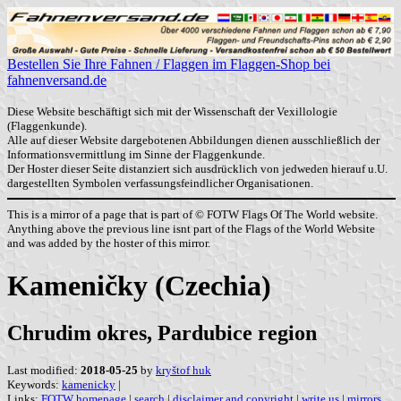
Bestellen Sie Ihre Fahnen / Flaggen im Flaggen-Shop bei
fahnenversand.de
Diese Website beschäftigt sich mit der Wissenschaft der Vexillologie
(Flaggenkunde).
Alle auf dieser Website dargebotenen Abbildungen dienen ausschließlich der
Informationsvermittlung im Sinne der Flaggenkunde.
Der Hoster dieser Seite distanziert sich ausdrücklich von jedweden hierauf u.U.
dargestellten Symbolen verfassungsfeindlicher Organisationen.
This is a mirror of a page that is part of © FOTW Flags Of The World website.
Anything above the previous line isnt part of the Flags of the World Website
and was added by the hoster of this mirror.
Kameničky (Czechia)
Chrudim okres, Pardubice region
Last modified:
2018-05-25
by
kryštof huk
Keywords:
kamenicky
|
Links:
FOTW homepage
|
search
|
disclaimer and copyright
|
write us
|
mirrors