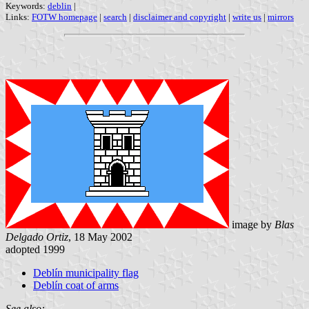
Keywords:
deblin
|
Links:
FOTW homepage
|
search
|
disclaimer and copyright
|
write us
|
mirrors
image by
Blas
Delgado Ortiz
, 18 May 2002
adopted 1999
Deblín municipality flag
Deblín coat of arms
See also: