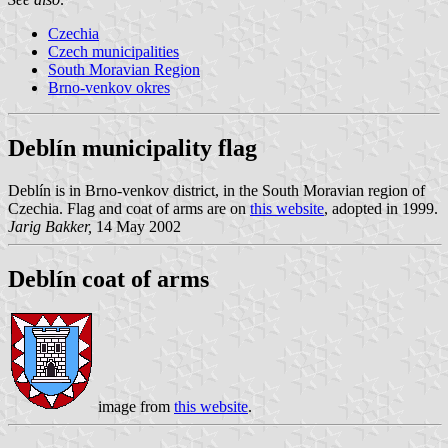
Czechia
Czech municipalities
South Moravian Region
Brno-venkov okres
Deblín municipality flag
Deblín is in Brno-venkov district, in the South Moravian region of
Czechia. Flag and coat of arms are on
this website
, adopted in 1999.
Jarig Bakker,
14 May 2002
Deblín coat of arms
image from
this website
.