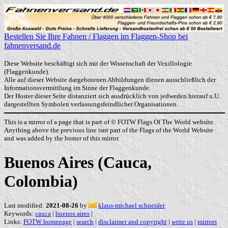
Bestellen Sie Ihre Fahnen / Flaggen im Flaggen-Shop bei
fahnenversand.de
Diese Website beschäftigt sich mit der Wissenschaft der Vexillologie
(Flaggenkunde).
Alle auf dieser Website dargebotenen Abbildungen dienen ausschließlich der
Informationsvermittlung im Sinne der Flaggenkunde.
Der Hoster dieser Seite distanziert sich ausdrücklich von jedweden hierauf u.U.
dargestellten Symbolen verfassungsfeindlicher Organisationen.
This is a mirror of a page that is part of © FOTW Flags Of The World website.
Anything above the previous line isnt part of the Flags of the World Website
and was added by the hoster of this mirror.
Buenos Aires (Cauca,
Colombia)
Last modified:
2021-08-26
by
klaus-michael schneider
Keywords:
cauca
|
buenos aires
|
Links:
FOTW homepage
|
search
|
disclaimer and copyright
|
write us
|
mirrors