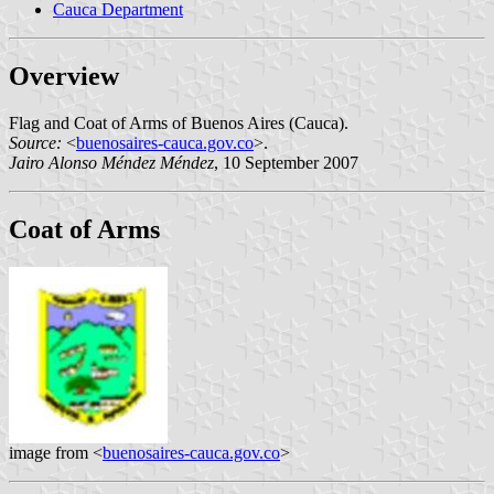
Cauca Department
Overview
Flag and Coat of Arms of Buenos Aires (Cauca).
Source:
<
buenosaires-cauca.gov.co
>.
Jairo Alonso Méndez Méndez
, 10 September 2007
Coat of Arms
image from <
buenosaires-cauca.gov.co
>