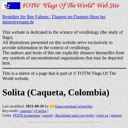
Bestellen Sie Ihre Fahnen / Flaggen im Flaggen-Shop bei
fahnenversand.de
This website is dedicated to the science of vexillology (the study of
flags).
All illustrations presented on this website serve exclusively to
provide information in the context of vexillology.
The authors and hosts of this site explicitly distance themselfes from
any symbols of unconstitutional organizations that may be depicted
here.
This is a mirror of a page that is part of © FOTW Flags Of The
World website.
Solita (Caqueta, Colombia)
Last modified:
2021-08-26
by
klaus-michael schneider
Keywords:
caqueta
|
el solita
|
Links:
FOTW homepage
|
search
|
disclaimer and copyright
|
write us
|
mirrors