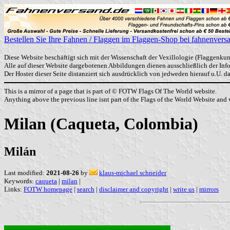
Bestellen Sie Ihre Fahnen / Flaggen im Flaggen-Shop bei fahnenvers
Diese Website beschäftigt sich mit der Wissenschaft der Vexillologie (Flaggenkun
Alle auf dieser Website dargebotenen Abbildungen dienen ausschließlich der In
Der Hoster dieser Seite distanziert sich ausdrücklich von jedweden hierauf u.U. 
This is a mirror of a page that is part of © FOTW Flags Of The World website.
Anything above the previous line isnt part of the Flags of the World Website and w
Milan (Caqueta, Colombia)
Milán
Last modified:
2021-08-26
by
klaus-michael schneider
Keywords:
caqueta
|
milan
|
Links:
FOTW homepage
|
search
|
disclaimer and copyright
|
write us
|
mirrors