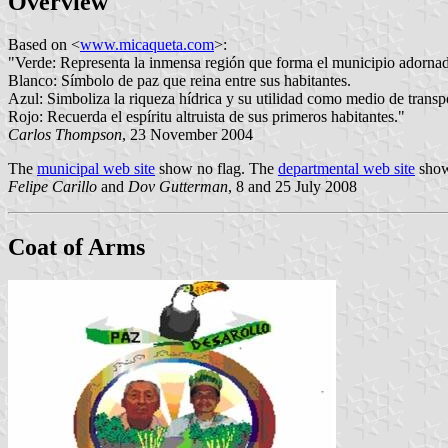
Overview
Based on <
www.micaqueta.com
>:
"Verde: Representa la inmensa región que forma el municipio adornada
Blanco: Símbolo de paz que reina entre sus habitantes.
Azul: Simboliza la riqueza hídrica y su utilidad como medio de transp
Rojo: Recuerda el espíritu altruista de sus primeros habitantes."
Carlos Thompson
, 23 November 2004
The
municipal web site
show no flag. The
departmental web site
show
Felipe Carillo
and
Dov Gutterman
, 8 and 25 July 2008
Coat of Arms