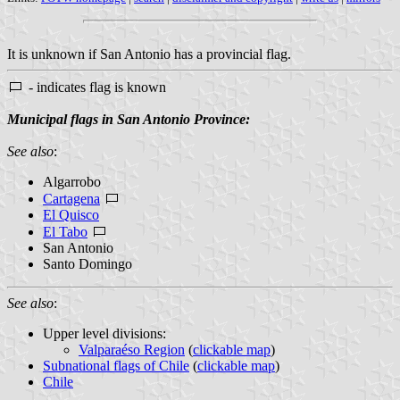
It is unknown if San Antonio has a provincial flag.
- indicates flag is known
Municipal flags in San Antonio Province:
See also
:
Algarrobo
Cartagena
El Quisco
El Tabo
San Antonio
Santo Domingo
See also
:
Upper level divisions:
Valparaéso Region
(
clickable map
)
Subnational flags of Chile
(
clickable map
)
Chile