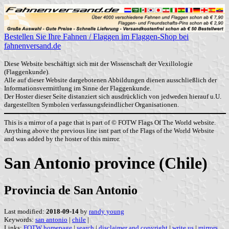
Bestellen Sie Ihre Fahnen / Flaggen im Flaggen-Shop bei
fahnenversand.de
Diese Website beschäftigt sich mit der Wissenschaft der Vexillologie
(Flaggenkunde).
Alle auf dieser Website dargebotenen Abbildungen dienen ausschließlich der
Informationsvermittlung im Sinne der Flaggenkunde.
Der Hoster dieser Seite distanziert sich ausdrücklich von jedweden hierauf u.U.
dargestellten Symbolen verfassungsfeindlicher Organisationen.
This is a mirror of a page that is part of © FOTW Flags Of The World website.
Anything above the previous line isnt part of the Flags of the World Website
and was added by the hoster of this mirror.
San Antonio province (Chile)
Provincia de San Antonio
Last modified:
2018-09-14
by
randy young
Keywords:
san antonio
|
chile
|
Links:
FOTW homepage
|
search
|
disclaimer and copyright
|
write us
|
mirrors