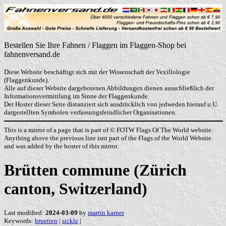
Bestellen Sie Ihre Fahnen / Flaggen im Flaggen-Shop bei
fahnenversand.de
Diese Website beschäftigt sich mit der Wissenschaft der Vexillologie
(Flaggenkunde).
Alle auf dieser Website dargebotenen Abbildungen dienen ausschließlich der
Informationsvermittlung im Sinne der Flaggenkunde.
Der Hoster dieser Seite distanziert sich ausdrücklich von jedweden hierauf u.U.
dargestellten Symbolen verfassungsfeindlicher Organisationen.
This is a mirror of a page that is part of © FOTW Flags Of The World website.
Anything above the previous line isnt part of the Flags of the World Website
and was added by the hoster of this mirror.
Brütten commune (Zürich
canton, Switzerland)
Last modified:
2024-03-09
by
martin karner
Keywords:
bruetten
|
sickle
|