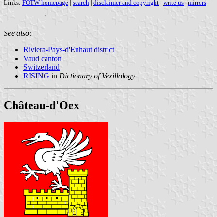
Links:
FOTW homepage
|
search
|
disclaimer and copyright
|
write us
|
mirrors
See also:
Riviera-Pays-d'Enhaut district
Vaud canton
Switzerland
RISING
in
Dictionary of Vexillology
Château-d'Oex