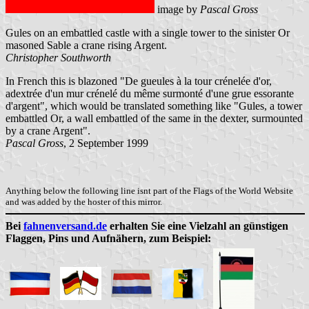
image by
Pascal Gross
Gules on an embattled castle with a single tower to the sinister Or
masoned Sable a crane rising Argent.
Christopher Southworth
In French this is blazoned "De gueules à la tour crénelée d'or,
adextrée d'un mur crénelé du même surmonté d'une grue essorante
d'argent", which would be translated something like "Gules, a tower
embattled Or, a wall embattled of the same in the dexter, surmounted
by a crane Argent".
Pascal Gross
, 2 September 1999
Anything below the following line isnt part of the Flags of the World Website
and was added by the hoster of this mirror.
Bei
fahnenversand.de
erhalten Sie eine Vielzahl an günstigen
Flaggen, Pins und Aufnähern, zum Beispiel: