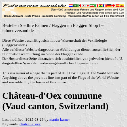
Bestellen Sie Ihre Fahnen / Flaggen im Flaggen-Shop bei
fahnenversand.de
Diese Website beschäftigt sich mit der Wissenschaft der Vexillologie
(Flaggenkunde).
Alle auf dieser Website dargebotenen Abbildungen dienen ausschließlich der
Informationsvermittlung im Sinne der Flaggenkunde.
Der Hoster dieser Seite distanziert sich ausdrücklich von jedweden hierauf u.U.
dargestellten Symbolen verfassungsfeindlicher Organisationen.
This is a mirror of a page that is part of © FOTW Flags Of The World website.
Anything above the previous line isnt part of the Flags of the World Website
and was added by the hoster of this mirror.
Château-d'Oex commune
(Vaud canton, Switzerland)
Last modified:
2025-03-29
by
martin karner
Keywords:
chateau-d'oex
|