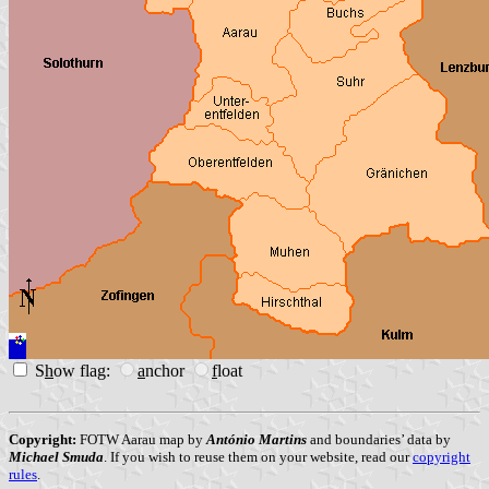
S
h
ow flag:
a
nchor
f
loat
Copyright:
FOTW Aarau map by
António Martins
and boundaries’ data by
Michael Smuda
. If you wish to reuse them on your website, read our
copyright
rules
.