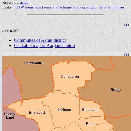
Keywords:
aarau
|
Links:
FOTW homepage
|
search
|
disclaimer and copyright
|
write us
|
mirrors
[
⚓
]
See also:
Communes of Aarau district
Clickable map of Aargau Canton
[
⚓
]