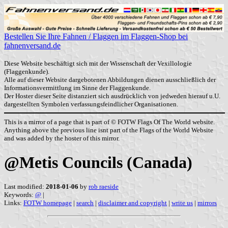
Bestellen Sie Ihre Fahnen / Flaggen im Flaggen-Shop bei
fahnenversand.de
Diese Website beschäftigt sich mit der Wissenschaft der Vexillologie
(Flaggenkunde).
Alle auf dieser Website dargebotenen Abbildungen dienen ausschließlich der
Informationsvermittlung im Sinne der Flaggenkunde.
Der Hoster dieser Seite distanziert sich ausdrücklich von jedweden hierauf u.U.
dargestellten Symbolen verfassungsfeindlicher Organisationen.
This is a mirror of a page that is part of © FOTW Flags Of The World website.
Anything above the previous line isnt part of the Flags of the World Website
and was added by the hoster of this mirror.
@Metis Councils (Canada)
Last modified:
2018-01-06
by
rob raeside
Keywords:
@
|
Links:
FOTW homepage
|
search
|
disclaimer and copyright
|
write us
|
mirrors