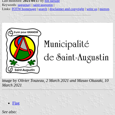
Last modified:
2021-04-17
by
rob raeside
Keywords:
saguenay
|
saint-augustin
|
Links:
FOTW homepage
|
search
|
disclaimer and copyright
|
write us
|
mirrors
image by
Olivier Touzeau
, 2 March 2021 and Masao Okazaki, 10
March 2021
Flag
See also: