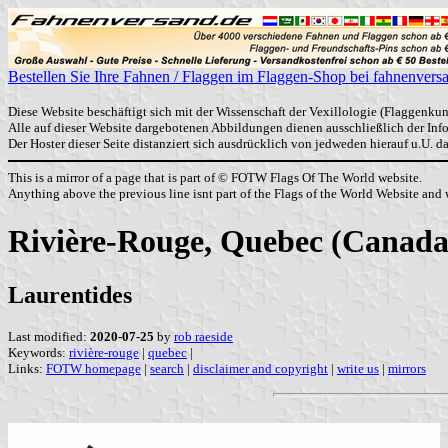
Bestellen Sie Ihre Fahnen / Flaggen im Flaggen-Shop bei fahnenvers
Diese Website beschäftigt sich mit der Wissenschaft der Vexillologie (Flaggenkun
Alle auf dieser Website dargebotenen Abbildungen dienen ausschließlich der In
Der Hoster dieser Seite distanziert sich ausdrücklich von jedweden hierauf u.U. 
This is a mirror of a page that is part of © FOTW Flags Of The World website.
Anything above the previous line isnt part of the Flags of the World Website and w
Rivière-Rouge, Quebec (Canada
Laurentides
Last modified:
2020-07-25
by
rob raeside
Keywords:
rivière-rouge
|
quebec
|
Links:
FOTW homepage
|
search
|
disclaimer and copyright
|
write us
|
mirrors