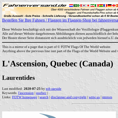
Bestellen Sie Ihre Fahnen / Flaggen im Flaggen-Shop bei fahnenvers
Diese Website beschäftigt sich mit der Wissenschaft der Vexillologie (Flaggenkun
Alle auf dieser Website dargebotenen Abbildungen dienen ausschließlich der In
Der Hoster dieser Seite distanziert sich ausdrücklich von jedweden hierauf u.U. 
This is a mirror of a page that is part of © FOTW Flags Of The World website.
Anything above the previous line isnt part of the Flags of the World Website and w
L'Ascension, Quebec (Canada)
Laurentides
Last modified:
2020-07-25
by
rob raeside
Keywords:
l'ascension
|
quebec
|
Links:
FOTW homepage
|
search
|
disclaimer and copyright
|
write us
|
mirrors