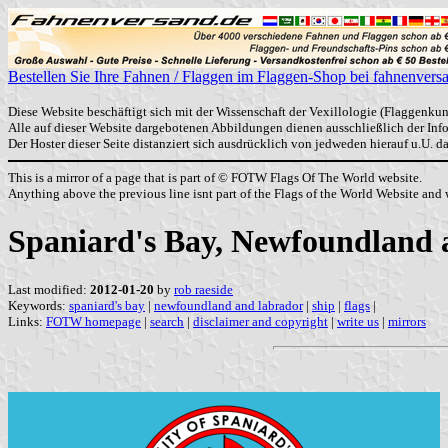
Bestellen Sie Ihre Fahnen / Flaggen im Flaggen-Shop bei fahnenvers
Diese Website beschäftigt sich mit der Wissenschaft der Vexillologie (Flaggenkun
Alle auf dieser Website dargebotenen Abbildungen dienen ausschließlich der In
Der Hoster dieser Seite distanziert sich ausdrücklich von jedweden hierauf u.U. 
This is a mirror of a page that is part of © FOTW Flags Of The World website.
Anything above the previous line isnt part of the Flags of the World Website and w
Spaniard's Bay, Newfoundland
Last modified:
2012-01-20
by
rob raeside
Keywords:
spaniard's bay
|
newfoundland and labrador
|
ship
|
flags
|
Links:
FOTW homepage
|
search
|
disclaimer and copyright
|
write us
|
mirrors