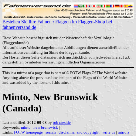
Bestellen Sie Ihre Fahnen / Flaggen im Flaggen-Shop bei
fahnenversand.de
Diese Website beschäftigt sich mit der Wissenschaft der Vexillologie
(Flaggenkunde).
Alle auf dieser Website dargebotenen Abbildungen dienen ausschließlich der
Informationsvermittlung im Sinne der Flaggenkunde.
Der Hoster dieser Seite distanziert sich ausdrücklich von jedweden hierauf u.U.
dargestellten Symbolen verfassungsfeindlicher Organisationen.
This is a mirror of a page that is part of © FOTW Flags Of The World website.
Anything above the previous line isnt part of the Flags of the World Website
and was added by the hoster of this mirror.
Minto, New Brunswick
(Canada)
Last modified:
2012-09-03
by
rob raeside
Keywords:
minto
|
new brunswick
|
Links:
FOTW homepage
|
search
|
disclaimer and copyright
|
write us
|
mirrors