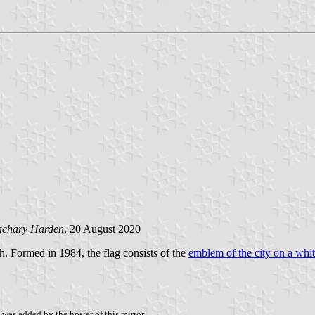
achary Harden
, 20 August 2020
. Formed in 1984, the flag consists of the
emblem of the city on a whi
was added by the hoster of this mirror.