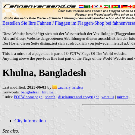
Bestellen Sie Ihre Fahnen / Flaggen im Flaggen-Shop bei fahnenvers
Diese Website beschäftigt sich mit der Wissenschaft der Vexillologie (Flaggenkun
Alle auf dieser Website dargebotenen Abbildungen dienen ausschließlich der In
Der Hoster dieser Seite distanziert sich ausdrücklich von jedweden hierauf u.U. 
This is a mirror of a page that is part of © FOTW Flags Of The World website.
Anything above the previous line isnt part of the Flags of the World Website and w
Khulna, Bangladesh
Last modified:
2023-06-03
by
zachary harden
Keywords:
bangladesh
|
khulna
|
Links:
FOTW homepage
|
search
|
disclaimer and copyright
|
write us
|
mirrors
City information
See also: