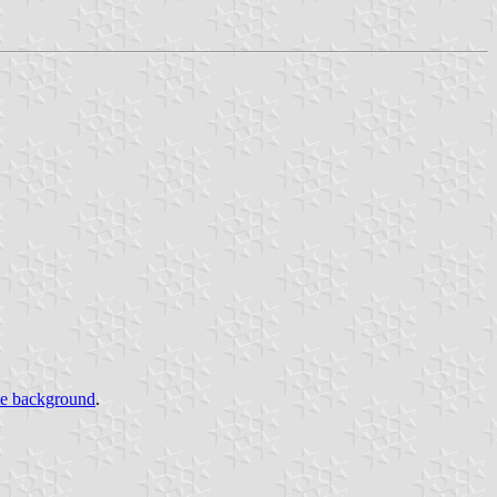
te background
.