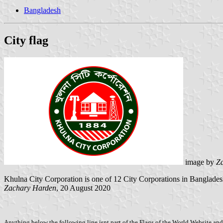
Bangladesh
City flag
image by
Z
Khulna City Corporation is one of 12 City Corporations in Bangladesh
Zachary Harden
, 20 August 2020
Anything below the following line isnt part of the Flags of the World Website and 