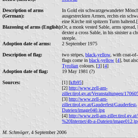
Description of arms
In Gold ein schwarzgewandeter Mönch
(German):
ausgestreckten Armen, rechts ein schwa
eine Kirche mit spitzem Turm haltend.[
Blazoning of arms (English):
Or, a monk vested Sable, arms spread, 
dexter a cross Sable, in his sinister a c
steeple.
Adoption date of arms:
2 September 1975
Description of flag:
two stripes,
black-yellow
, with coat-of
flags come in
black-yellow
[
4
], but als
Tyrolian
colours. [
3
] [
4
]
Adoption date of flag:
19 May 1981 (?)
Sources:
[1] [
kfb95
]
[2]
http://www.zell-am-
ziller.tirol.gv.at/Veranstaltungen/1706
[3]
http://www.zell-am-
ziller.tirol.gv.at/Gauderfest/Gauderfest-
Dateien/image040.jpg
[4]
http://www.zell-am-ziller.tirol.gv.a
%20Internet/4b-a-Dateien/image012.jp
M. Schmöger
, 4 September 2006