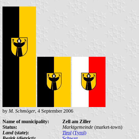
by
M. Schmöger
, 4 September 2006
Name of municipality:
Zell am Ziller
Status:
Marktgemeinde
(market-town)
Land
(state):
Tirol
(Tyrol)
Bezirk
(district):
Schwaz