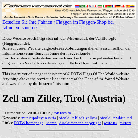
Bestellen Sie Ihre Fahnen / Flaggen im Flaggen-Shop bei
fahnenversand.de
Diese Website beschäftigt sich mit der Wissenschaft der Vexillologie
(Flaggenkunde).
Alle auf dieser Website dargebotenen Abbildungen dienen ausschließlich der
Informationsvermittlung im Sinne der Flaggenkunde.
Der Hoster dieser Seite distanziert sich ausdrücklich von jedweden hierauf u.U.
dargestellten Symbolen verfassungsfeindlicher Organisationen.
This is a mirror of a page that is part of © FOTW Flags Of The World website.
Anything above the previous line isnt part of the Flags of the World Website
and was added by the hoster of this mirror.
Zell am Ziller, Tirol (Austria)
Last modified:
2016-01-02
by
rob raeside
Keywords:
municipality: austria
|
bicolour: black-yellow
|
bicolour: white-red
|
Links:
FOTW homepage
|
search
|
disclaimer and copyright
|
write us
|
mirrors