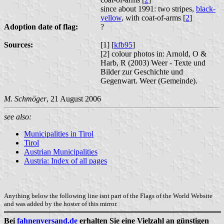
since about 1991: two stripes,
black-
yellow
, with coat-of-arms [
2
]
Adoption date of flag:
?
Sources:
[1] [
kfb95
]
[2] colour photos in: Arnold, O &
Harb, R (2003) Weer - Texte und
Bilder zur Geschichte und
Gegenwart. Weer (Gemeinde).
M. Schmöger
, 21 August 2006
see also:
Municipalities in Tirol
Tirol
Austrian Municipalities
Austria: Index of all pages
Anything below the following line isnt part of the Flags of the World Website
and was added by the hoster of this mirror.
Bei
fahnenversand.de
erhalten Sie eine Vielzahl an günstigen