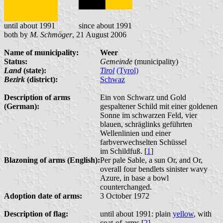
until about 1991
since about 1991
both by
M. Schmöger
, 21 August 2006
Name of municipality:
Weer
Status:
Gemeinde
(municipality)
Land
(state):
Tirol
(Tyrol)
Bezirk
(district):
Schwaz
Description of arms
Ein von Schwarz und Gold
(German):
gespaltener Schild mit einer goldenen
Sonne im schwarzen Feld, vier
blauen, schräglinks geführten
Wellenlinien und einer
farbverwechselten Schüssel
im Schildfuß. [
1
]
Blazoning of arms (English):
Per pale Sable, a sun Or, and Or,
overall four bendlets sinister wavy
Azure, in base a bowl
counterchanged.
Adoption date of arms:
3 October 1972
Description of flag:
until about 1991: plain
yellow
, with
coat-of-arms [
2
]