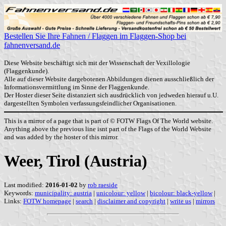
Bestellen Sie Ihre Fahnen / Flaggen im Flaggen-Shop bei
fahnenversand.de
Diese Website beschäftigt sich mit der Wissenschaft der Vexillologie
(Flaggenkunde).
Alle auf dieser Website dargebotenen Abbildungen dienen ausschließlich der
Informationsvermittlung im Sinne der Flaggenkunde.
Der Hoster dieser Seite distanziert sich ausdrücklich von jedweden hierauf u.U.
dargestellten Symbolen verfassungsfeindlicher Organisationen.
This is a mirror of a page that is part of © FOTW Flags Of The World website.
Anything above the previous line isnt part of the Flags of the World Website
and was added by the hoster of this mirror.
Weer, Tirol (Austria)
Last modified:
2016-01-02
by
rob raeside
Keywords:
municipality: austria
|
unicolour: yellow
|
bicolour: black-yellow
|
Links:
FOTW homepage
|
search
|
disclaimer and copyright
|
write us
|
mirrors