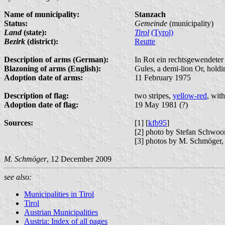
Name of municipality:
Stanzach
Status:
Gemeinde
(municipality)
Land
(state):
Tirol
(Tyrol)
Bezirk
(district):
Reutte
Description of arms (German):
In Rot ein rechtsgewendeter
Blazoning of arms (English):
Gules, a demi-lion Or, hold
Adoption date of arms:
11 February 1975
Description of flag:
two stripes,
yellow-red
, wit
Adoption date of flag:
19 May 1981 (?)
Sources:
[1] [
kfb95
]
[2] photo by Stefan Schwoo
[3] photos by M. Schmöger,
M. Schmöger
, 12 December 2009
see also:
Municipalities in Tirol
Tirol
Austrian Municipalities
Austria: Index of all pages