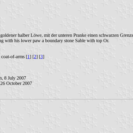
 goldener halber Löwe, mit der unteren Pranke einen schwarzen Grenzste
ing with his lower paw a boundary stone Sable with top Or.
h coat-of-arms [
1
] [
2
] [
3
]
n, 8 July 2007
 26 October 2007