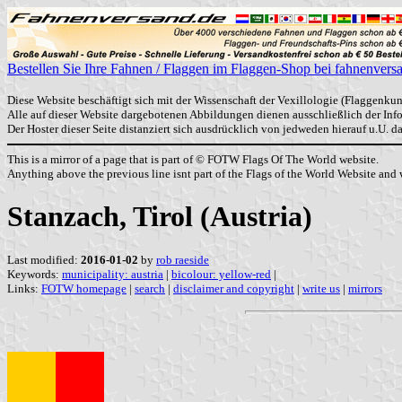
Bestellen Sie Ihre Fahnen / Flaggen im Flaggen-Shop bei fahnenvers
Diese Website beschäftigt sich mit der Wissenschaft der Vexillologie (Flaggenkun
Alle auf dieser Website dargebotenen Abbildungen dienen ausschließlich der In
Der Hoster dieser Seite distanziert sich ausdrücklich von jedweden hierauf u.U. 
This is a mirror of a page that is part of © FOTW Flags Of The World website.
Anything above the previous line isnt part of the Flags of the World Website and w
Stanzach, Tirol (Austria)
Last modified:
2016-01-02
by
rob raeside
Keywords:
municipality: austria
|
bicolour: yellow-red
|
Links:
FOTW homepage
|
search
|
disclaimer and copyright
|
write us
|
mirrors