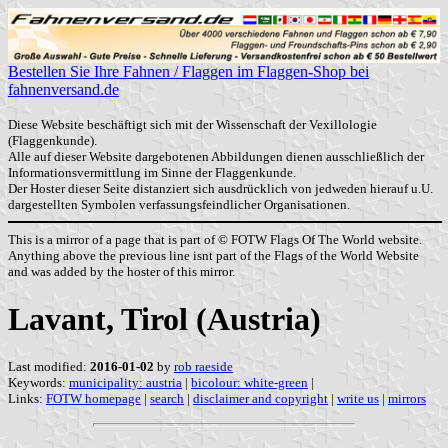
Bestellen Sie Ihre Fahnen / Flaggen im Flaggen-Shop bei
fahnenversand.de
Diese Website beschäftigt sich mit der Wissenschaft der Vexillologie
(Flaggenkunde).
Alle auf dieser Website dargebotenen Abbildungen dienen ausschließlich der
Informationsvermittlung im Sinne der Flaggenkunde.
Der Hoster dieser Seite distanziert sich ausdrücklich von jedweden hierauf u.U.
dargestellten Symbolen verfassungsfeindlicher Organisationen.
This is a mirror of a page that is part of © FOTW Flags Of The World website.
Anything above the previous line isnt part of the Flags of the World Website
and was added by the hoster of this mirror.
Lavant, Tirol (Austria)
Last modified:
2016-01-02
by
rob raeside
Keywords:
municipality: austria
|
bicolour: white-green
|
Links:
FOTW homepage
|
search
|
disclaimer and copyright
|
write us
|
mirrors