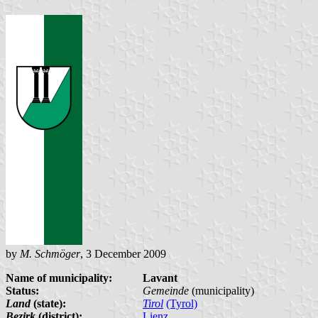
by
M. Schmöger
, 3 December 2009
Name of municipality:
Lavant
Status:
Gemeinde
(municipality)
Land
(state):
Tirol
(Tyrol)
Bezirk
(district):
Lienz