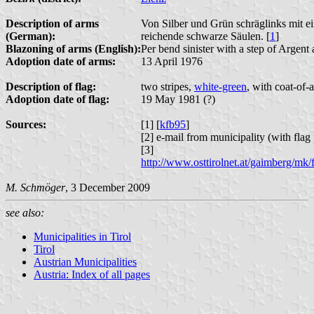
Description of arms
Von Silber und Grün schräglinks mit ei
(German):
reichende schwarze Säulen. [
1
]
Blazoning of arms (English):
Per bend sinister with a step of Argent
Adoption date of arms:
13 April 1976
Description of flag:
two stripes,
white-green
, with coat-of-
Adoption date of flag:
19 May 1981 (?)
Sources:
[1] [
kfb95
]
[2] e-mail from municipality (with fla
[3]
http://www.osttirolnet.at/gaimberg/
M. Schmöger
, 3 December 2009
see also:
Municipalities in Tirol
Tirol
Austrian Municipalities
Austria: Index of all pages